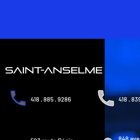
saint-anselme
418 . 885 . 9286
418 . 83
848 ave