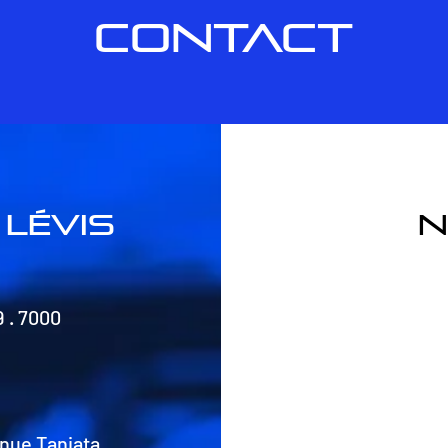
CONTACT
lévis
n
9 . 7000
nue Taniata,