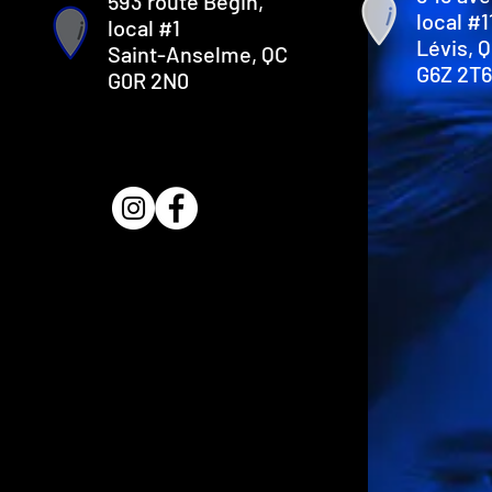
593 route Bégin,
local #1
local #1
Lévis, 
Saint-Anselme, QC
G6Z 2T6
G0R 2N0