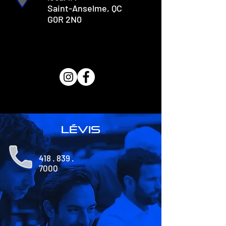
Saint-Anselme, QC
G0R 2N0
lévis
418 . 839 .
7000