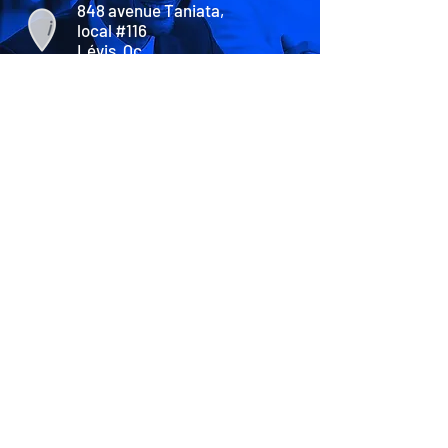
848 avenue Taniata,
local #116
Lévis, Qc
G6Z 2T6
nous joindre