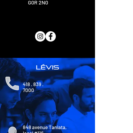
G0R 2N0
lévis
418 . 839 .
7000
848 avenue Taniata,