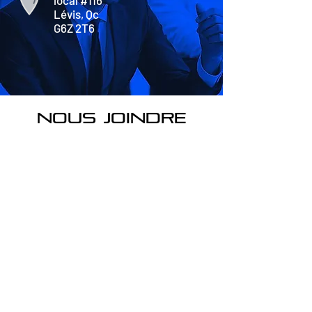
local #116
Lévis, Qc
G6Z 2T6
nous joindre