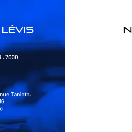
lévis
n
9 . 7000
nue Taniata,
16
Qc