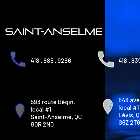
saint-anselme
418 . 885 . 9286
418 . 83
848 ave
593 route Bégin,
local #1
local #1
Lévis, 
Saint-Anselme, QC
G6Z 2T6
G0R 2N0