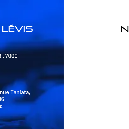
lévis
n
9 . 7000
nue Taniata,
16
Qc