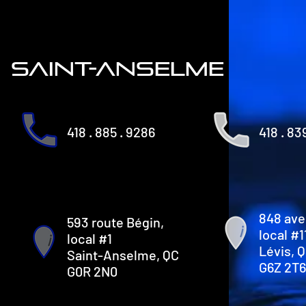
saint-anselme
418 . 885 . 9286
418 . 83
848 ave
593 route Bégin,
local #1
local #1
Lévis, 
Saint-Anselme, QC
G6Z 2T6
G0R 2N0