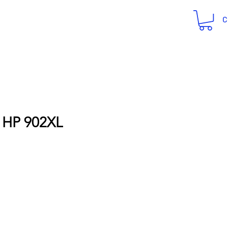
C
 HP 902XL