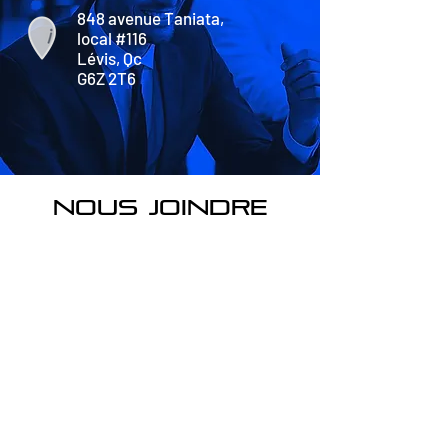
848 avenue Taniata,
local #116
Lévis, Qc
G6Z 2T6
nous joindre