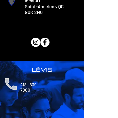
local #1
Saint-Anselme, QC
G0R 2N0
lévis
418 . 839 .
7000