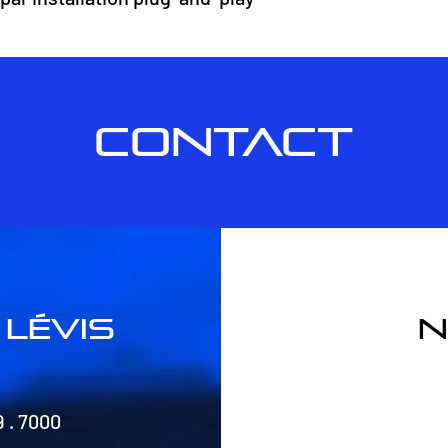
CONTACT
lévis
n
9 . 7000