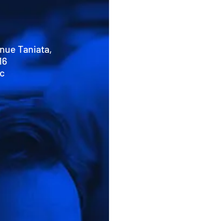
nue Taniata,
16
Qc