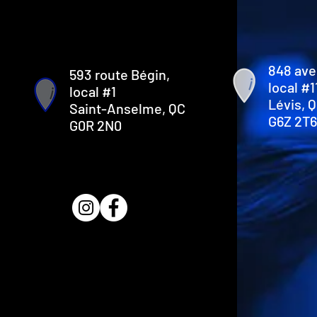
848 ave
593 route Bégin,
local #1
local #1
Lévis, 
Saint-Anselme, QC
G6Z 2T6
G0R 2N0