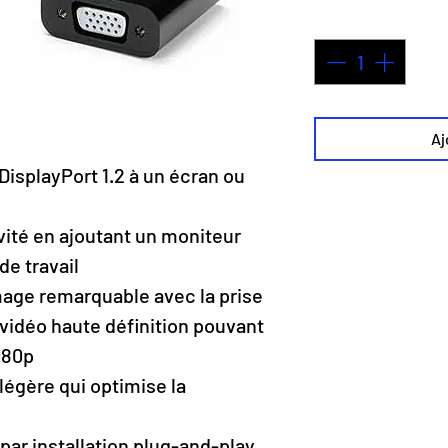
Quantité
*
Aj
isplayPort 1.2 à un écran ou
vité en ajoutant un moniteur
de travail
image remarquable avec la prise
vidéo haute définition pouvant
080p
égère qui optimise la
par installation plug-and-play