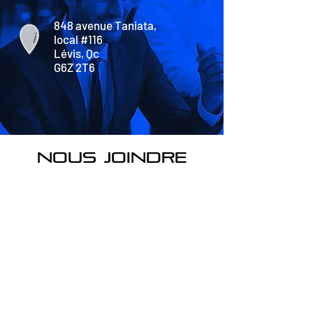
848 avenue Taniata,
local #116
Lévis, Qc
G6Z 2T6
nous joindre