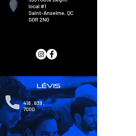
local #1
Saint-Anselme, QC
G0R 2N0
lévis
418 . 839 .
7000