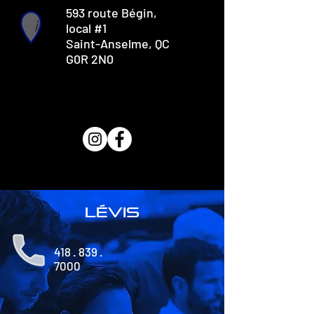
593 route Bégin,
local #1
Saint-Anselme, QC
G0R 2N0
lévis
418 . 839 .
7000