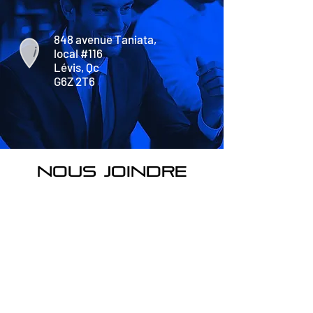
848 avenue Taniata,
local #116
Lévis, Qc
G6Z 2T6
nous joindre