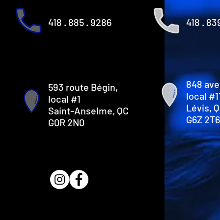
418 . 885 . 9286
418 . 83
848 ave
593 route Bégin,
local #1
local #1
Lévis, 
Saint-Anselme, QC
G6Z 2T6
G0R 2N0