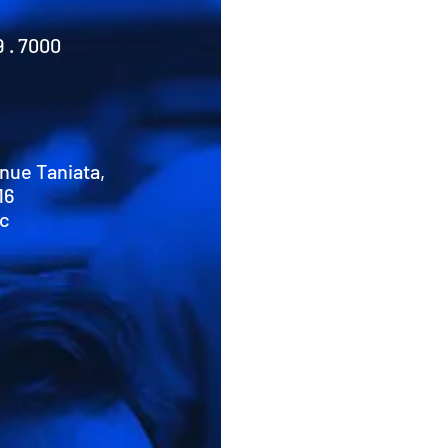
9 . 7000
nue Taniata,
16
Qc