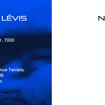
lévis
n
9 . 7000
nue Taniata,
16
Qc