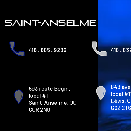
saint-anselme
418 . 885 . 9286
418 . 83
848 ave
593 route Bégin,
local #1
local #1
Lévis, 
Saint-Anselme, QC
G6Z 2T6
G0R 2N0