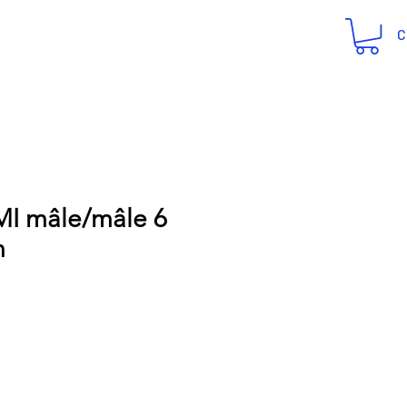
C
I mâle/mâle 6
m