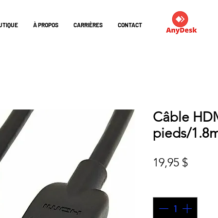
UTIQUE
À PROPOS
CARRIÈRES
CONTACT
Câble HDM
pieds/1.8
Prix
19,95 $
Quantité
*