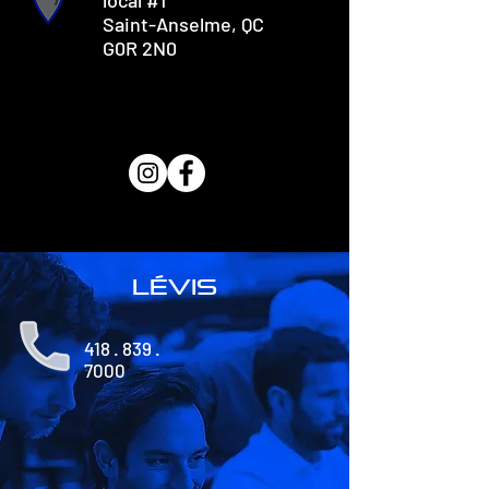
local #1
Saint-Anselme, QC
G0R 2N0
lévis
418 . 839 .
7000