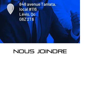
848 avenue Taniata,
local #116
Lévis, Qc
G6Z 2T6
nous joindre