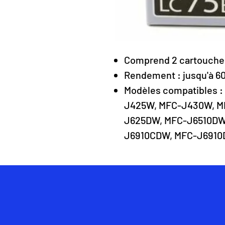
Comprend 2 cartouches
Rendement : jusqu'à 6
Modèles compatibles 
J425W, MFC-J430W, M
J625DW, MFC-J6510DW
J6910CDW, MFC-J691