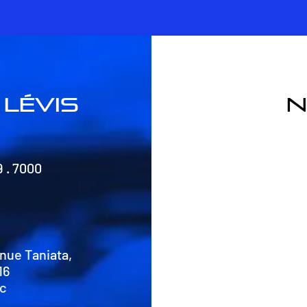
lévis
n
9 . 7000
nue Taniata,
16
Qc