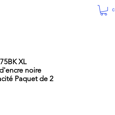
C
C75BK XL
d'encre noire
cité Paquet de 2