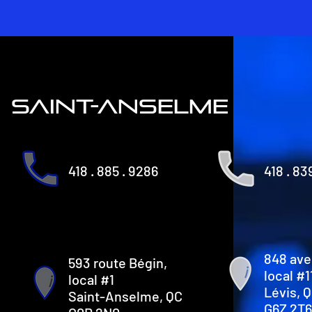
saint-anselme
418 . 885 . 9286
418 . 83
848 ave
593 route Bégin,
local #1
local #1
Lévis, 
Saint-Anselme, QC
G6Z 2T6