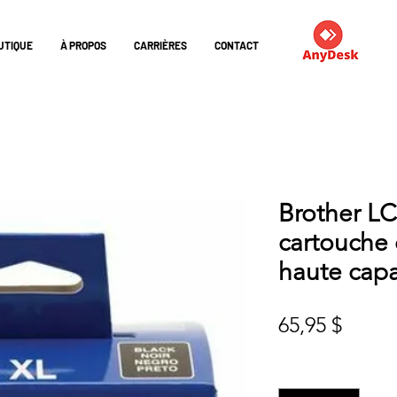
UTIQUE
À PROPOS
CARRIÈRES
CONTACT
Brother L
cartouche 
haute capa
Prix
65,95 $
Quantité
*