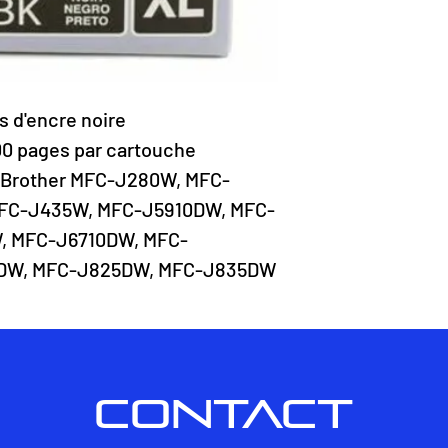
 d'encre noire
00 pages par cartouche
: Brother MFC-J280W, MFC-
FC-J435W, MFC-J5910DW, MFC-
, MFC-J6710DW, MFC-
0DW, MFC-J825DW, MFC-J835DW
CONTACT