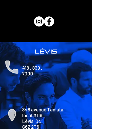
lévis
418 . 839 .
7000
848 avenue Taniata,
local #116
Lévis, Qc
G6Z 2T6